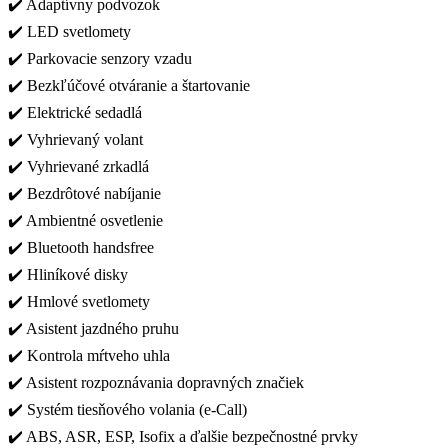
✔️ Adaptívny podvozok
✔️ LED svetlomety
✔️ Parkovacie senzory vzadu
✔️ Bezkľúčové otváranie a štartovanie
✔️ Elektrické sedadlá
✔️ Vyhrievaný volant
✔️ Vyhrievané zrkadlá
✔️ Bezdrôtové nabíjanie
✔️ Ambientné osvetlenie
✔️ Bluetooth handsfree
✔️ Hliníkové disky
✔️ Hmlové svetlomety
✔️ Asistent jazdného pruhu
✔️ Kontrola mŕtveho uhla
✔️ Asistent rozpoznávania dopravných značiek
✔️ Systém tiesňového volania (e-Call)
✔️ ABS, ASR, ESP, Isofix a ďalšie bezpečnostné prvky