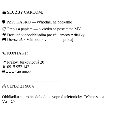
─────────────────────
💼 SLUŽBY CARCOM:
🛡️ PZP / KASKO — výhodne, na počkanie
📋 Prepis a papiere — o všetko sa postaráme MY
🎥 Detailná videoobhliadka pre záujemcov z diaľky
🚚 Dovoz až k Vám domov — online predaj
─────────────────────
📞 KONTAKT:
📍 Prešov, Jurkovičová 20
📱 0915 952 142
🌐 www.carcom.sk
─────────────────────
💰 CENA: 21 900 €
Obhliadku si prosím dohodnite vopred telefonicky. Tešíme sa na
Vás! 😊
─────────────────────