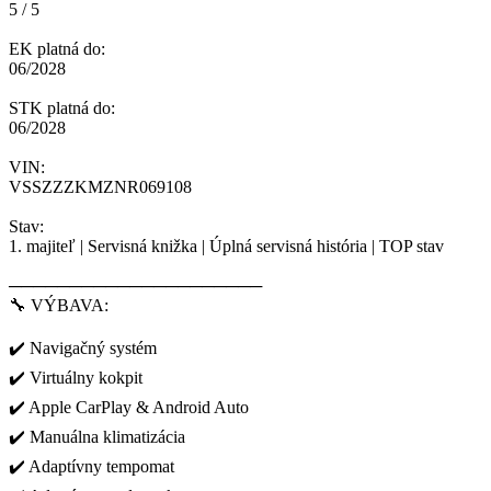
5 / 5
EK platná do:
06/2028
STK platná do:
06/2028
VIN:
VSSZZZKMZNR069108
Stav:
1. majiteľ | Servisná knižka | Úplná servisná história | TOP stav
─────────────────────
🔧 VÝBAVA:
✔️ Navigačný systém
✔️ Virtuálny kokpit
✔️ Apple CarPlay & Android Auto
✔️ Manuálna klimatizácia
✔️ Adaptívny tempomat