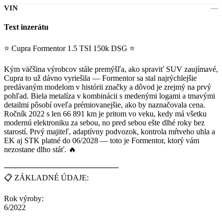
VIN
—
Text inzerátu
⭐ Cupra Formentor 1.5 TSI 150k DSG ⭐
Kým väčšina výrobcov stále premýšľa, ako spraviť SUV zaujímavé,
Cupra to už dávno vyriešila — Formentor sa stal najrýchlejšie
predávaným modelom v histórii značky a dôvod je zrejmý na prvý
pohľad. Biela metalíza v kombinácii s medenými logami a tmavými
detailmi pôsobí oveľa prémiovanejšie, ako by naznačovala cena.
Ročník 2022 s len 66 891 km je pritom vo veku, kedy má všetku
modernú elektroniku za sebou, no pred sebou ešte dlhé roky bez
starostí. Prvý majiteľ, adaptívny podvozok, kontrola mŕtveho uhla a
EK aj STK platné do 06/2028 — toto je Formentor, ktorý vám
nezostane dlho stáť. 🔥
─────────────────────
📋 ZÁKLADNÉ ÚDAJE:
Rok výroby:
6/2022