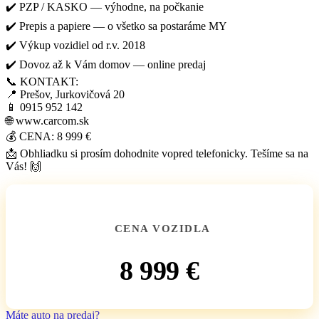
✔️ PZP / KASKO — výhodne, na počkanie
✔️ Prepis a papiere — o všetko sa postaráme MY
✔️ Výkup vozidiel od r.v. 2018
✔️ Dovoz až k Vám domov — online predaj
📞 KONTAKT:
📍 Prešov, Jurkovičová 20
📱 0915 952 142
🌐 www.carcom.sk
💰 CENA: 8 999 €
📩 Obhliadku si prosím dohodnite vopred telefonicky. Tešíme sa na
Vás! 🙌
CENA VOZIDLA
8 999 €
Máte auto na predaj?