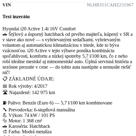
VIN
NLHB351CAHZ231967
Text inzerátu
Hyundai i20 Active 1.4i 16V Comfort
🚗 Štýlový a úsporný hatchback od prvého majiteľa, kúpený v SR a
v stave ako nové — s vyhrievanými sedačkami, vyhrievaným
volantom aj automatickou klimatizáciou v triede, kde to býva
vzácnosťou. i20 Active v tejto výbave ponúka kombináciu
spoľahlivosti, komfortu a nízkej spotreby 5,7 l/100 km, čo z neho
robí ideálne mestské aj mimomestské auto. Úplná servisná história a
sezónne prezutie v cene — do tohto auta nastúpite a nemusíte riešiť
nič!
📋 ZÁKLADNÉ ÚDAJE:
📅 Rok výroby: 4/2017
🛣️ Najazdené: 142 975 km
⛽ Palivo: Benzín (Euro 6) — 5,7 l/100 km kombinovane
🔧 Prevodovka: 6-stupňová manuálna
💪 Výkon: 74 kW / 101 PS
🔩 Motor: 1 368 cm³
🚗 Karoséria: Hatchback
🎨 Farba: Modrá metalíza