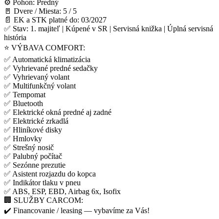
⚙️ Pohon: Predný
🚪 Dvere / Miesta: 5 / 5
📄 EK a STK platné do: 03/2027
✅ Stav: 1. majiteľ | Kúpené v SR | Servisná knižka | Úplná servisná
história
⭐ VÝBAVA COMFORT:
✅ Automatická klimatizácia
✅ Vyhrievané predné sedačky
✅ Vyhrievaný volant
✅ Multifunkčný volant
✅ Tempomat
✅ Bluetooth
✅ Elektrické okná predné aj zadné
✅ Elektrické zrkadlá
✅ Hliníkové disky
✅ Hmlovky
✅ Strešný nosič
✅ Palubný počítač
✅ Sezónne prezutie
✅ Asistent rozjazdu do kopca
✅ Indikátor tlaku v pneu
✅ ABS, ESP, EBD, Airbag 6x, Isofix
🏢 SLUŽBY CARCOM:
✔️ Financovanie / leasing — vybavíme za Vás!