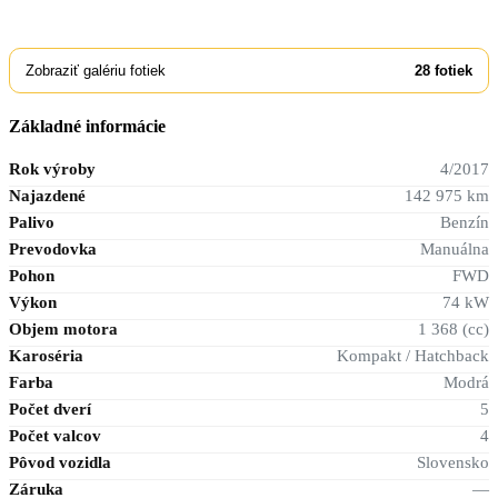
Zobraziť galériu fotiek
28
fotiek
Základné informácie
Rok výroby
4/2017
Najazdené
142 975 km
Palivo
Benzín
Prevodovka
Manuálna
Pohon
FWD
Výkon
74 kW
Objem motora
1 368 (cc)
Karoséria
Kompakt / Hatchback
Farba
Modrá
Počet dverí
5
Počet valcov
4
Pôvod vozidla
Slovensko
Záruka
—