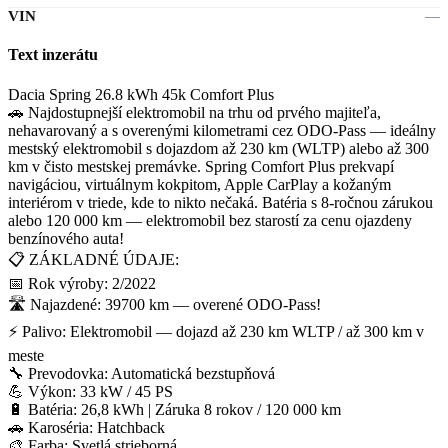
VIN
—
Text inzerátu
Dacia Spring 26.8 kWh 45k Comfort Plus
🚗 Najdostupnejší elektromobil na trhu od prvého majiteľa,
nehavarovaný a s overenými kilometrami cez ODO-Pass — ideálny
mestský elektromobil s dojazdom až 230 km (WLTP) alebo až 300
km v čisto mestskej premávke. Spring Comfort Plus prekvapí
navigáciou, virtuálnym kokpitom, Apple CarPlay a kožaným
interiérom v triede, kde to nikto nečaká. Batéria s 8-ročnou zárukou
alebo 120 000 km — elektromobil bez starostí za cenu ojazdeny
benzínového auta!
📋 ZÁKLADNÉ ÚDAJE:
📅 Rok výroby: 2/2022
🛣️ Najazdené: 39700 km — overené ODO-Pass!
⚡ Palivo: Elektromobil — dojazd až 230 km WLTP / až 300 km v
meste
🔧 Prevodovka: Automatická bezstupňová
💪 Výkon: 33 kW / 45 PS
🔋 Batéria: 26,8 kWh | Záruka 8 rokov / 120 000 km
🚗 Karoséria: Hatchback
🎨 Farba: Svetlá strieborná