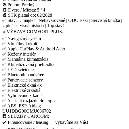
⚙️ Pohon: Predný
🚪 Dvere / Miesta: 5 / 4
📄 STK platná do: 02/2028
✅ Stav: 1. majiteľ | Nehavarované | ODO-Pass | Servisná knižka |
Úplná servisná história | Top stav!
⭐ VÝBAVA COMFORT PLUS:
✅ Navigačný systém
✅ Virtuálny kokpit
✅ Apple CarPlay & Android Auto
✅ Kožený interiér
✅ Manuálna klimatizácia
✅ Klimatizovaná priehradka
✅ LED svietenie
✅ Bluetooth handsfree
✅ Parkovacie senzory
✅ Elektrické okná 4x
✅ Elektrické zrkadlá
✅ Vyhrievané zrkadlá
✅ Asistent rozjazdu do kopca
✅ ABS, ESP, Airbag
UU1DBG00OMU036702
🏢 SLUŽBY CARCOM:
✔️ Financovanie / leasing — vybavíme za Vás!