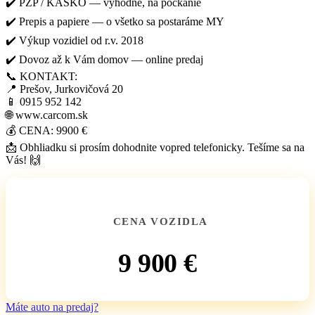
✔️ PZP / KASKO — výhodne, na počkanie
✔️ Prepis a papiere — o všetko sa postaráme MY
✔️ Výkup vozidiel od r.v. 2018
✔️ Dovoz až k Vám domov — online predaj
📞 KONTAKT:
📍 Prešov, Jurkovičová 20
📱 0915 952 142
🌐 www.carcom.sk
💰 CENA: 9900 €
📩 Obhliadku si prosím dohodnite vopred telefonicky. Tešíme sa na
Vás! 🙌
CENA VOZIDLA
9 900 €
Máte auto na predaj?