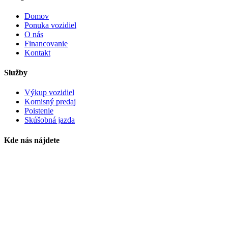
Domov
Ponuka vozidiel
O nás
Financovanie
Kontakt
Služby
Výkup vozidiel
Komisný predaj
Poistenie
Skúšobná jazda
Kde nás nájdete