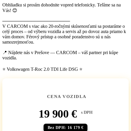
Obhliadku si prosím dohodnite vopred telefonicky. Tešíme sa na
Vás! 😊
─────────────────────
V CARCOM s viac ako 20-ročnými skúsenosťami sa postaráme o
celý proces – od výberu vozidla a servis až po dovoz auta priamo k
vám domov. Férový prístup a osobné poradenstvo sú u nás
samozrejmosťou.
📍 Nájdete nás v Prešove — CARCOM – váš partner pri kúpe
vozidla.
⭐ Volkswagen T-Roc 2.0 TDI Life DSG ⭐
CENA VOZIDLA
19 900 €
s DPH
Bez DPH: 16 179 €