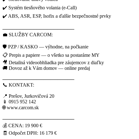
✔️ Systém tiesňového volania (e-Call)
✔️ ABS, ASR, ESP, Isofix a ďalšie bezpečnostné prvky
─────────────────────
💼 SLUŽBY CARCOM:
🛡️ PZP / KASKO — výhodne, na počkanie
📋 Prepis a papiere — o všetko sa postaráme MY
🎥 Detailná videoobhliadka pre záujemcov z diaľky
🚚 Dovoz až k Vám domov — online predaj
─────────────────────
📞 KONTAKT:
📍 Prešov, Jurkovičová 20
📱 0915 952 142
🌐 www.carcom.sk
─────────────────────
💰 CENA: 19 900 €
🧾 Odpočet DPH: 16 179 €