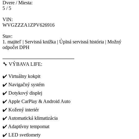
Dvere / Miesta:
5 / 5
VIN:
WVGZZZA1ZPV626916
Stav:
1. majiteľ | Servisná knižka | Úplná servisná história | Možný
odpočet DPH
─────────────────────
🔧 VÝBAVA LIFE:
✔️ Virtuálny kokpit
✔️ Navigačný systém
✔️ Dotykový displej
✔️ Apple CarPlay & Android Auto
✔️ Kožený interiér
✔️ Automatická klimatizácia
✔️ Adaptívny tempomat
✔️ LED svetlomety