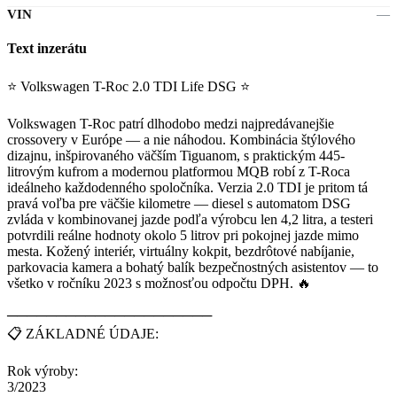
VIN
—
Text inzerátu
⭐ Volkswagen T-Roc 2.0 TDI Life DSG ⭐
Volkswagen T-Roc patrí dlhodobo medzi najpredávanejšie
crossovery v Európe — a nie náhodou. Kombinácia štýlového
dizajnu, inšpirovaného väčším Tiguanom, s praktickým 445-
litrovým kufrom a modernou platformou MQB robí z T-Roca
ideálneho každodenného spoločníka. Verzia 2.0 TDI je pritom tá
pravá voľba pre väčšie kilometre — diesel s automatom DSG
zvláda v kombinovanej jazde podľa výrobcu len 4,2 litra, a testeri
potvrdili reálne hodnoty okolo 5 litrov pri pokojnej jazde mimo
mesta. Kožený interiér, virtuálny kokpit, bezdrôtové nabíjanie,
parkovacia kamera a bohatý balík bezpečnostných asistentov — to
všetko v ročníku 2023 s možnosťou odpočtu DPH. 🔥
─────────────────────
📋 ZÁKLADNÉ ÚDAJE:
Rok výroby:
3/2023