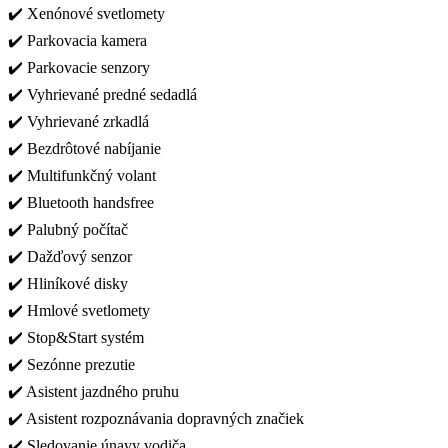
✔️ Xenónové svetlomety
✔️ Parkovacia kamera
✔️ Parkovacie senzory
✔️ Vyhrievané predné sedadlá
✔️ Vyhrievané zrkadlá
✔️ Bezdrôtové nabíjanie
✔️ Multifunkčný volant
✔️ Bluetooth handsfree
✔️ Palubný počítač
✔️ Dažďový senzor
✔️ Hliníkové disky
✔️ Hmlové svetlomety
✔️ Stop&Start systém
✔️ Sezónne prezutie
✔️ Asistent jazdného pruhu
✔️ Asistent rozpoznávania dopravných značiek
✔️ Sledovanie únavy vodiča